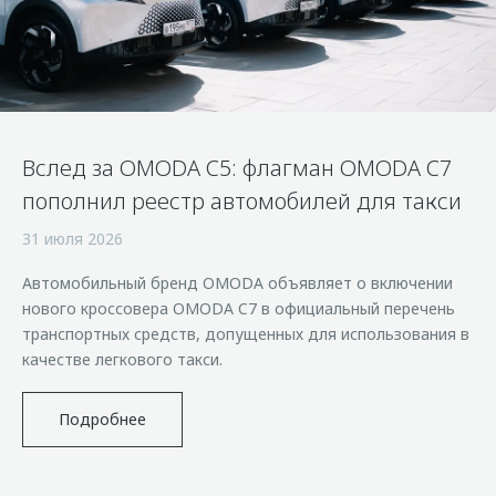
Страхование
Клиентская поддержка
Обратная связь
Кредитный калькулятор
O&J Автоклуб
Аксессуары
Клуб владельцев OMODA
Одежда и сувениры
Приложение O&J
Вслед за OMODA C5: флагман OMODA C7
Оригинальные аксессуары
Аксессуары
пополнил реестр автомобилей для такси
Запчасти
Одежда и сувениры
31 июля 2026
Трейд-ин
Оригинальные аксессуары
Автомобильный бренд OMODA объявляет о включении
Калькулятор трейд-ин
Запчасти
нового кроссовера OMODA C7 в официальный перечень
транспортных средств, допущенных для использования в
качестве легкового такси.
Подробнее