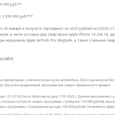
 900 руб.**
 939 900 руб.***
о 26 января и получите сертификат на 2025 рублей на OZON. С
зов, в числе которых два смартфона Apple iPhone 16 256 ГБ, д
ары наушников Apple AirPods Pro MagSafe, а также стильные сма
на сайте
а перепродажи с учетом всех выгод на автомобиль 2024 года выпуска без
уг, без учета предложений, программ или скидок официального дилера:
 1,5 CVT18 Classic (Классик) на дату 17.01.2025 г. Данная цена указана с 
й, которая состоит из скидок: программы «Трейд-ин» 120 000 рублей, про
для и программы «Специальная выгода» 100 000 рублей. Не является оферт
и 1,5 CVT Fun (Фан) на дату 17.01.2025 г. Данная цена указана с учетом ск