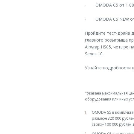
· OMODA C5 от 1 889
· OMODA C5 NEW от 2
Пройдите тест-драйв д
главного розыгрыша при
Airwrap HS05, четыре п
Series 10.
Узнайте подробности
*Указана максимальная цен
оборудования или иных усл
OMODA S5 в комплектации
размере 320 000 рубле
своих» 100 000 рублей 
OMODA С5 в комплектаци