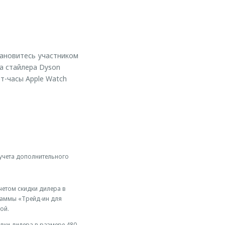
тановитесь участником
ва стайлера Dyson
рт-часы Apple Watch
 учета дополнительного
учетом скидки дилера в
граммы «Трейд-ин для
ой.
идки дилера в размере 480