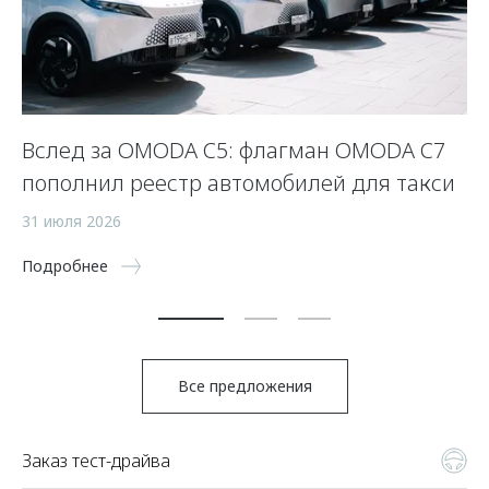
Вслед за OMODA C5: флагман OMODA C7
С
пополнил реестр автомобилей для такси
п
а
31 июля 2026
5 
Подробнее
По
Все предложения
Заказ тест-драйва