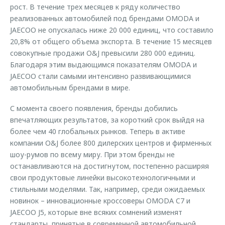
рост. В течение трех месяцев к ряду количество
реализованных автомобилей под брендами OMODA и
JAECOO не опускалась ниже 20 000 единиц, что составило
20,8% от общего объема экспорта. В течение 15 месяцев
совокупные продажи O&J превысили 280 000 единиц.
Благодаря этим выдающимся показателям OMODA и
JAECOO стали самыми интенсивно развивающимися
автомобильным брендами в мире.
С момента своего появления, бренды добились
впечатляющих результатов, за короткий срок выйдя на
более чем 40 глобальных рынков. Теперь в активе
компании O&J более 800 дилерских центров и фирменных
шоу-румов по всему миру. При этом бренды не
останавливаются на достигнутом, постепенно расширяя
свои продуктовые линейки высокотехнологичными и
стильными моделями. Так, например, среди ожидаемых
новинок – инновационные кроссоверы OMODA C7 и
JAECOO J5, которые вне всяких сомнений изменят
стандарты, принятые в современной автомобильной