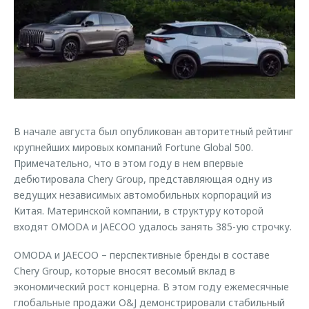
Страхование
Клиентская поддержка
Обратная связь
Кредитный калькулятор
O&J Автоклуб
Аксессуары
Клуб владельцев OMODA
Одежда и сувениры
Приложение O&J
Оригинальные аксессуары
Аксессуары
Запчасти
В начале августа был опубликован авторитетный рейтинг
Одежда и сувениры
крупнейших мировых компаний Fortune Global 500.
Трейд-ин
Оригинальные аксессуары
Примечательно, что в этом году в нем впервые
дебютировала Chery Group, представляющая одну из
Калькулятор трейд-ин
Запчасти
ведущих независимых автомобильных корпораций из
Китая. Материнской компании, в структуру которой
входят OMODA и JAECOO удалось занять 385-ую строчку.
OMODA и JAECOO – перспективные бренды в составе
Chery Group, которые вносят весомый вклад в
экономический рост концерна. В этом году ежемесячные
глобальные продажи O&J демонстрировали стабильный