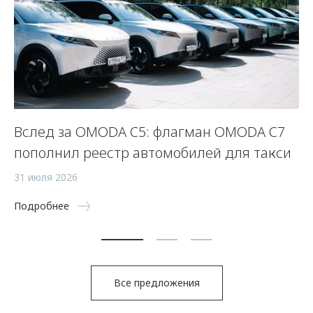
Вслед за OMODA C5: флагман OMODA C7
С
пополнил реестр автомобилей для такси
п
а
31 июля 2026
5 
Подробнее
По
Все предложения