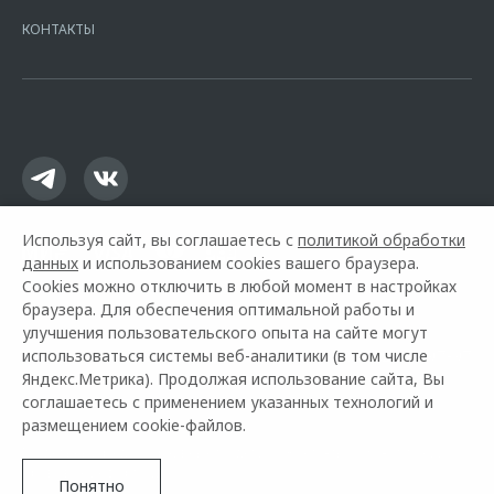
Москва, ул. Каланчевская, д. 27. Ген.лицензия ЦБ РФ № 1326 от
КОНТАКТЫ
16.01.2015. Предложение ограничено и не является публичной
офертой.
Используя сайт, вы соглашаетесь с
политикой обработки
данных
и использованием cookies вашего браузера.
Cookies можно отключить в любой момент в настройках
браузера. Для обеспечения оптимальной работы и
улучшения пользовательского опыта на сайте могут
использоваться системы веб-аналитики (в том числе
Горячая линия OMODA:
+7 (8352) 23-97-97
Яндекс.Метрика). Продолжая использование сайта, Вы
соглашаетесь с применением указанных технологий и
© 2026 Лайф Авто
размещением cookie-файлов.
Модельный ряд
Архивные модели
Контакты
О компании
Правовая информация
Понятно