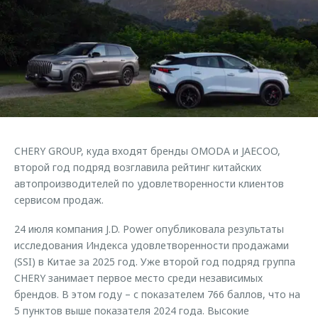
Страхование
Клиентская поддержка
Обратная связь
Кредитный калькулятор
O&J Автоклуб
Аксессуары
Клуб владельцев OMODA
Одежда и сувениры
Приложение O&J
Оригинальные аксессуары
Аксессуары
Запчасти
Одежда и сувениры
CHERY GROUP, куда входят бренды OMODA и JAECOO,
Трейд-ин
Оригинальные аксессуары
второй год подряд возглавила рейтинг китайских
автопроизводителей по удовлетворенности клиентов
Калькулятор трейд-ин
Запчасти
сервисом продаж.
24 июля компания J.D. Power опубликовала результаты
исследования Индекса удовлетворенности продажами
(SSI) в Китае за 2025 год. Уже второй год подряд группа
CHERY занимает первое место среди независимых
брендов. В этом году – с показателем 766 баллов, что на
5 пунктов выше показателя 2024 года. Высокие