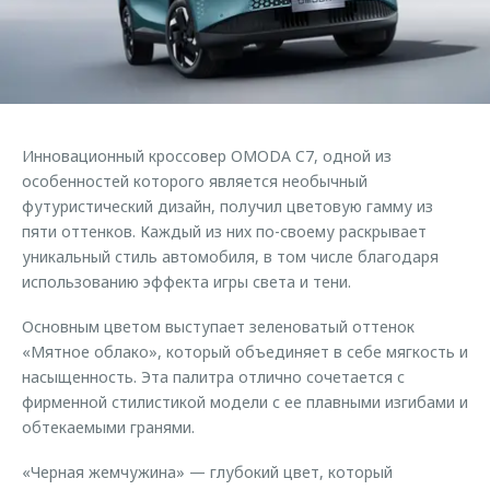
Страхование
Клиентская поддержка
Обратная связь
Кредитный калькулятор
O&J Автоклуб
Аксессуары
Клуб владельцев OMODA
Одежда и сувениры
Приложение O&J
Инновационный кроссовер OMODA C7, одной из
Оригинальные аксессуары
особенностей которого является необычный
Аксессуары
Запчасти
футуристический дизайн, получил цветовую гамму из
Одежда и сувениры
пяти оттенков. Каждый из них по-своему раскрывает
Трейд-ин
Оригинальные аксессуары
уникальный стиль автомобиля, в том числе благодаря
использованию эффекта игры света и тени.
Калькулятор трейд-ин
Запчасти
Основным цветом выступает зеленоватый оттенок
«Мятное облако», который объединяет в себе мягкость и
насыщенность. Эта палитра отлично сочетается с
фирменной стилистикой модели с ее плавными изгибами и
обтекаемыми гранями.
«Черная жемчужина» — глубокий цвет, который