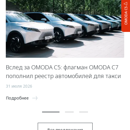
OMODA C5
Вслед за OMODA C5: флагман OMODA C7
С
пополнил реестр автомобилей для такси
п
а
31 июля 2026
5 
Подробнее
По
Все предложения