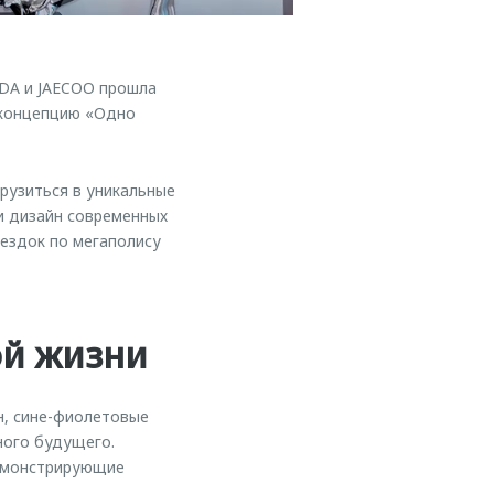
ODA и JAECOO прошла
 концепцию «Одно
рузиться в уникальные
 и дизайн современных
ездок по мегаполису
ой жизни
н, сине-фиолетовые
ного будущего.
демонстрирующие