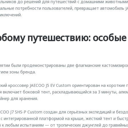
льников до решений для путешествий с домашними животными.
еальные потребности пользователей, превращает автомобиль 
иключений.
юбому путешествию: особые
иятии были продемонстрированы две флагманские кастомизиро
тием зоны бренда.
кий кроссовер JAECOO J5 EV Custom ориентирован на короткие п
 включает боковой тент, раскладывающийся за 3 минуты, алю
йнер для хранения.
OO J7 SHS-P Custom создан для серьёзных экспедиций и бездо
 с интегрированной платформой на крыше, жёсткий тент и быс
 к любым испытаниям — от тропических джунглей до гравийных