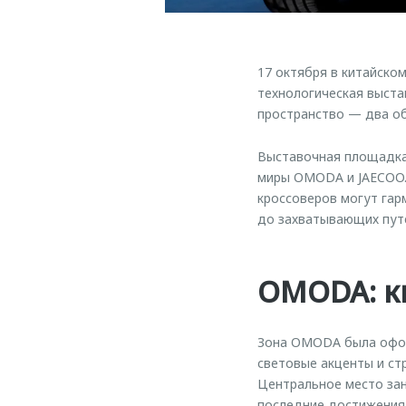
17 октября в китайск
технологическая выста
пространство — два о
Выставочная площадка,
миры OMODA и JAECOO. 
кроссоверов могут гар
до захватывающих пут
OMODA: к
Зона OMODA была офор
световые акценты и ст
Центральное место за
последние достижения 