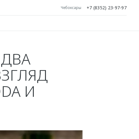
+7 (8352) 23-97-97
Чебоксары
 ДВА
ВЗГЛЯД
DA И