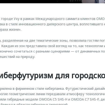
ом городе Уху в рамках Международного саммита клиентов OM
вка в стиле инновационного дилерского центра, воплотившего
браза жизни».
 разделённая на две тематические зоны, позволила гостям пог
Каждая из зон представила свой взгляд на то, как технологии
монично сочетаться с разными сценариями — от динамичных по
ешествий на природу.
иберфутуризм для городск
млена в фирменном стиле киберпанка. Футуристический дизай
рогие геометрические линии передавали атмосферу технологич
няли гибридные модели OMODA C5 SHS-H и OMODA C7 SHS-P, 
бренда в области гибридных технологий.