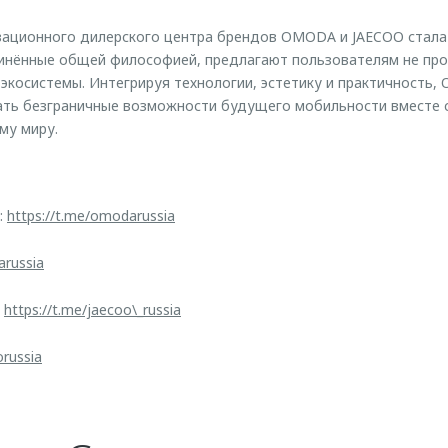
вационного дилерского центра брендов OMODA и JAECOO стала
динённые общей философией, предлагают пользователям не пр
 экосистемы. Интегрируя технологии, эстетику и практичность
ть безграничные возможности будущего мобильности вместе 
му миру.
:
https://t.me/omodarussia
arussia
:
https://t.me/jaecoo\_russia
orussia