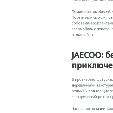
Помимо автомобилей, 
Посетители смогли поз
роботами-ассистентами
автомобиль с повседне
отдых и быт.
JAECOO: 
приключе
В противовес футуризм
деревянными текстурам
отдыха и волнующих п
электрический JAECOO J
Частью экспозиции так