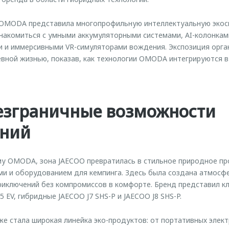
OMODA представила многопрофильную интеллектуальную экоси
накомиться с умными аккумуляторными системами, AI-колонка
 и иммерсивными VR-симуляторами вождения. Экспозиция орга
вной жизнью, показав, как технологии OMODA интегрируются в
безграничные возможности
ний
у OMODA, зона JAECOO превратилась в стильное природное про
и и оборудованием для кемпинга. Здесь была создана атмосф
риключений без компромиссов в комфорте. Бренд представил 
5 EV, гибридные JAECOO J7 SHS-P и JAECOO J8 SHS-P.
же стала широкая линейка эко-продуктов: от портативных элек