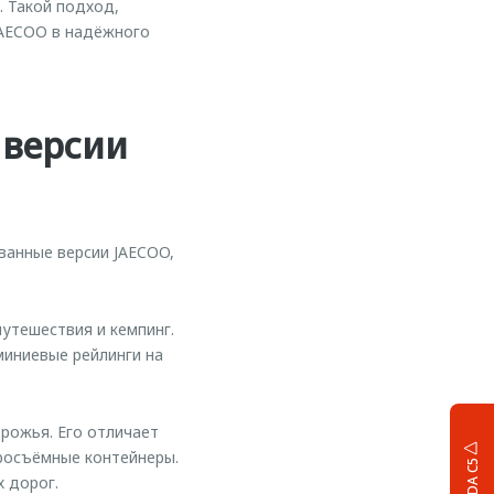
 Такой подход,
JAECOO в надёжного
 версии
ванные версии JAECOO,
утешествия и кемпинг.
миниевые рейлинги на
рожья. Его отличает
тросъёмные контейнеры.
OMODA C5
 дорог.