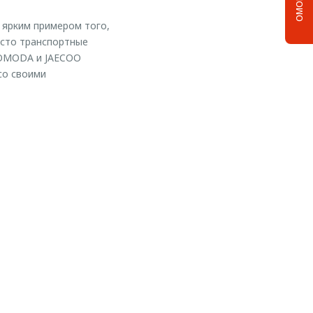
 ярким примером того,
осто транспортные
, OMODA и JAECOO
со своими