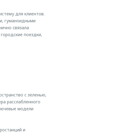
стему для клиентов.
ми, гуманоидными
нично связала
 городские поездки,
странство с зеленью,
ера расслабленного
ключевые модели
тростанций и