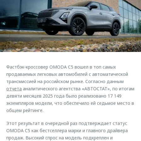
Страхование
Клиентская поддержка
Обратная связь
Кредитный калькулятор
O&J Автоклуб
Аксессуары
Клуб владельцев OMODA
Одежда и сувениры
Приложение O&J
Оригинальные аксессуары
Аксессуары
Запчасти
Одежда и сувениры
Фастбэк-кроссовер OMODA C5 вошел в топ самых
Трейд-ин
Оригинальные аксессуары
продаваемых легковых автомобилей с автоматической
трансмиссией на российском рынке. Согласно данным
Калькулятор трейд-ин
Запчасти
отчета
аналитического агентства «АВТОСТАТ», по итогам
девяти месяцев 2025 года было реализовано 17 149
экземпляров модели, что обеспечило ей седьмое место в
общем рейтинге.
Этот результат в очередной раз подтверждает статус
OMODA C5 как бестселлера марки и главного драйвера
продаж. Высокий спрос на модель подкреплен и