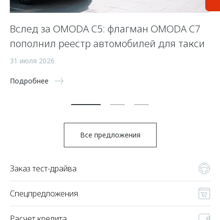
Вслед за OMODA C5: флагман OMODA C7
С
пополнил реестр автомобилей для такси
п
а
31 июля 2026
5 
Подробнее
По
Все предложения
Заказ тест-драйва
Спецпредложения
Расчет кредита