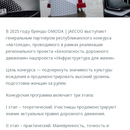
Страхование
Клиентская поддержка
Обратная связь
Кредитный калькулятор
O&J Автоклуб
Аксессуары
Клуб владельцев OMODA
В 2025 году бренды OMODA | JAECOO выступают
Одежда и сувениры
Приложение O&J
генеральным партнёром республиканского конкурса
Оригинальные аксессуары
«Автоледи», проводимого в рамках реализации
Аксессуары
регионального проекта «Безопасность дорожного
Запчасти
движения» нацпроекта «Инфраструктура для жизни».
Одежда и сувениры
Трейд-ин
Оригинальные аксессуары
Цель конкурса — подчеркнуть значимость культуры
Калькулятор трейд-ин
Запчасти
вождения и продемонстрировать высокий уровень
подготовки женщин за рулём.
Конкурсная программа включает три этапа:
I этап – теоретический. Участницы продемонстрируют
знание актуальных правил дорожного движения.
II этап – практический. Маневренность, точность и