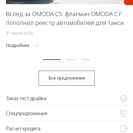
Вслед за OMODA C5: флагман OMODA C7
С
пополнил реестр автомобилей для такси
п
а
31 июля 2026
5 
Подробнее
По
Все предложения
Заказ тест-драйва
Спецпредложения
Расчет кредита