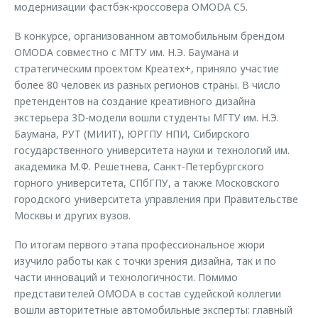
модернизации фастбэк-кроссовера OMODA C5.
Страхование
Клиентская поддержка
Обратная связь
Кредитный калькулятор
В конкурсе, организованном автомобильным брендом
O&J Автоклуб
OMODA совместно с МГТУ им. Н.Э. Баумана и
Аксессуары
Клуб владельцев OMODA
стратегическим проектом Креатех+, приняло участие
более 80 человек из разных регионов страны. В число
Одежда и сувениры
Приложение O&J
претендентов на создание креативного дизайна
Оригинальные аксессуары
экстерьера 3D-модели вошли студенты МГТУ им. Н.Э.
Аксессуары
Запчасти
Баумана, РУТ (МИИТ), ЮРГПУ НПИ, Сибирского
Одежда и сувениры
государственного университета науки и технологий им.
Трейд-ин
Оригинальные аксессуары
академика М.Ф. Решетнева, Санкт-Петербургского
горного университета, СПбГПУ, а также Московского
Калькулятор трейд-ин
Запчасти
городского университета управления при Правительстве
Москвы и других вузов.
По итогам первого этапа профессиональное жюри
изучило работы как с точки зрения дизайна, так и по
части инноваций и технологичности. Помимо
представителей OMODA в состав судейской коллегии
вошли авторитетные автомобильные эксперты: главный