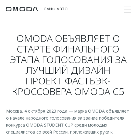
ЛАЙФ АВТО
OMODA ОБЪЯВЛЯЕТ О
Покупателям
Мир OMODA
Владельцам
Модели
СТАРТЕ ФИНАЛЬНОГО
ЭТАПА ГОЛОСОВАНИЯ ЗА
C5
Выбор и покупка
Сервис
О бренде
ЛУЧШИЙ ДИЗАЙН
от 2 299 000 ₽*
Сравнить комплектации
Записаться на сервис
Новости
ПРОЕКТ ФАСТБЭК-
Записаться на тест-драйв
Кузовной ремонт
Онлайн-сервисы
C7
КРОССОВЕРА OMODA C5
Cпецпредложения
Поддержка
Приложение O&J
от 2 739 000 ₽*
Прайс-листы
Помощь на дороге
Клуб владельцев OMODA
OMODA Лизинг
Москва, 4 октября 2023 года — марка OMODA объявляет
Гарантия
Бренд JAECOO
о начале народного голосования за звание победителя
Кредит и страхование
Дополнительная техническая поддержка
конкурса OMODA STUDENT CUP среди молодых
Правовая информация
Кредитные программы
Руководства по эксплуатации
специалистов со всей России, приложивших руки к