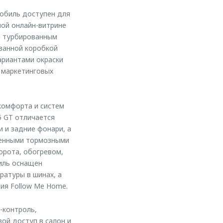
обиль доступен для
ной онлайн-витрине
м турбированным
ванной коробкой
ариантами окраски
х маркетинговых
комфорта и систем
5 GT отличается
 и задние фонари, а
ченными тормозными
орота, обогревом,
иль оснащен
ратуры в шинах, а
ия Follow Me Home.
-контроль,
ой доступ в салон и