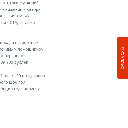
, а также функцией
и движении в заторе
ACC, системами
ии RCTA, а также
пора, а встроенный
заменимым помощником
OMODA C5
ым перечнем
39 900 рублей.
 более 100 популярных
ного шоу при
мбициозную новинку,