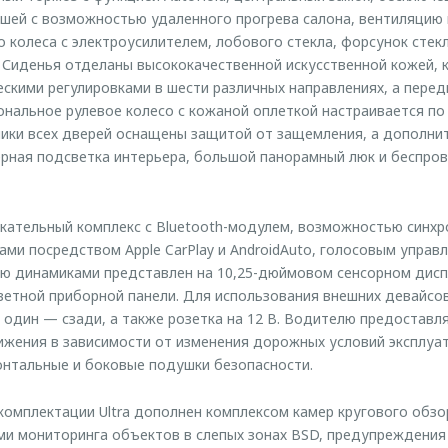
ишей с возможностью удаленного прогрева салона, вентиляцию 
о колеса с электроусилителем, лобового стекла, форсунок стек
. Сиденья отделаны высококачественной искусственной кожей, 
скими регулировками в шести различных направлениях, а перед
нальное рулевое колесо с кожаной оплеткой настраивается по
ики всех дверей оснащены защитой от защемления, а дополни
рная подсветка интерьера, большой панорамный люк и беспров
ательный комплекс с Bluetooth-модулем, возможностью синхр
ми посредством Apple CarPlay и AndroidAuto, голосовым управл
ю динамиками представлен на 10,25-дюймовом сенсорном дисп
цветной приборной панели. Для использования внешних девайс
 один — сзади, а также розетка на 12 В. Водителю предоставл
жения в зависимости от изменения дорожных условий эксплуат
нтальные и боковые подушки безопасности.
омплектации Ultra дополнен комплексом камер кругового обзо
ми мониторинга объектов в слепых зонах BSD, предупреждения