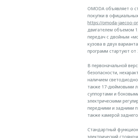
OMODA объявляет о ст
покупки в официальных
https://omoda-jaecoo-onl
двигателем объемом 1,
передач с двойным «м
кузова в двух варианта
программ стартуют от 2
В первоначальной верс
безопасности, нехара
наличием светодиодной
также 17-дюймовыми л
суппортами и боковыми
электрическими регули
передними и задними п
также камерой заднего
Стандартный функциона
электрический стояноч