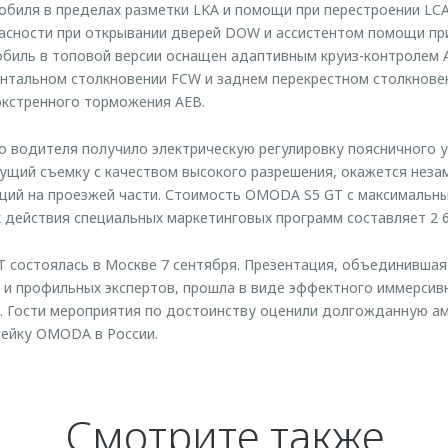
биля в пределах разметки LKA и помощи при перестроении LCA
асности при открывании дверей DOW и ассистентом помощи пр
мобиль в топовой версии оснащен адаптивным круиз-контролем 
тальном столкновении FCW и заднем перекрестном столкновен
экстренного торможения AEB.
о водителя получило электрическую регулировку поясничного у
дущий съемку с качеством высокого разрешения, окажется не
аций на проезжей части. Стоимость OMODA S5 GT с максимальн
 действия специальных маркетинговых программ составляет 2 6
состоялась в Москве 7 сентября. Презентация, объединившая
 и профильных экспертов, прошла в виде эффектного иммерсив
. Гости мероприятия по достоинству оценили долгожданную а
нейку OMODA в России.
Смотрите также