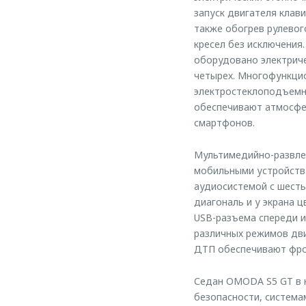
запуск двигателя клав
также обогрев рулевог
кресел без исключения
оборудовано электриче
четырех. Многофункцио
электростеклоподъемн
обеспечивают атмосфе
смартфонов.
Мультимедийно-развлек
мобильными устройства
аудиосистемой с шесть
диагональ и у экрана 
USB-разъема спереди и
различных режимов дви
ДТП обеспечивают фро
Седан OMODA S5 GT в к
безопасности, система