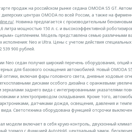
арте продаж на российском рынке седана OMODA S5 GT. Автом
 дилерских центрах OMODA по всей России, а также на фирмен
ine.ru/
. Новинка предлагается с производительным бензиновы
6 литра мощностью 150 л. с. и высокоэффективной роботизиро
окрым» сцеплением. Модель представлена семью различными в
х исполнения: Neo и Ultra. Цены с учетом действия специальны
 539 900 рублей.
ии Neo седан получил широкий перечень оборудования, опций 
ктерных для базового оснащения автомобилей. Новый OMODA S
 оптики, включая фары головного света, дневные ходовые огни
егкосплавными дисками особого дизайна с оранжевыми увели
 зеркалами заднего вида с интегрированными указателями пов
ровками и электроприводом складывания. Кроме того, автомоб
арктрониками, датчиками дождя, освещения, давления и темпе
 вида. Светотехника оборудована функцией отсрочки выключен
л модели включает в себя круиз-контроль, двухзонный климат
ный тормоз с функцией AutoHold, центральный замок, бесключев