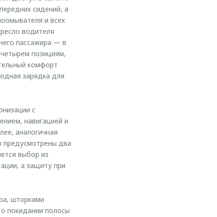
передних сидений, а
лоомывателя и всех
кресло водителя
него пассажира — в
 четырем позициям,
тельный комфорт
одная зарядка для
онизации с
ением, навигацией и
лее, аналогичная
ов предусмотрены два
яется выбор из
ации, а защиту при
ра, шторками
 о покидании полосы