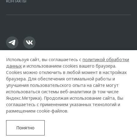
КОНТАКТЫ
16.01.2015. Предложение ограничено и не является публичной
офертой.
Используя сайт, вы соглашаетесь с
политикой обработки
данных
и использованием cookies вашего браузера.
Cookies можно отключить в любой момент в настройках
браузера. Для обеспечения оптимальной работы и
улучшения пользовательского опыта на сайте могут
использоваться системы веб-аналитики (в том числе
Горячая линия OMODA:
+7 (8352) 23-97-97
Яндекс.Метрика). Продолжая использование сайта, Вы
соглашаетесь с применением указанных технологий и
© 2026 Лайф Авто
размещением cookie-файлов.
Модельный ряд
Архивные модели
Контакты
О компании
Правовая информация
Понятно