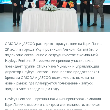
Страхование
Клиентская поддержка
Обратная связь
Кредитный калькулятор
O&J Автоклуб
Аксессуары
Клуб владельцев OMODA
Одежда и сувениры
Приложение O&J
Оригинальные аксессуары
Аксессуары
OMODA и JAECOO расширяют присутствие на Шри-Ланке.
Запчасти
Одежда и сувениры
28 июля в городе Уху (провинция Аньхой, Китай) было
подписано соглашение о сотрудничестве с компанией
Трейд-ин
Оригинальные аксессуары
Hayleys Fentons. В церемонии приняли участие вице-
Калькулятор трейд-ин
Запчасти
президент группы CHERY Чэнь Чуньцин и управляющий
директор Hayleys Fentons. Партнерство предоставляет
брендам OMODA и JAECOO возможность выхода на
новый рынок, где планируется полноценный запуск
продаж уже в следующем году.
Hayleys Fentons – признанная инжиниринговая компания
Шри-Ланки с широким спектром деятельности, включая