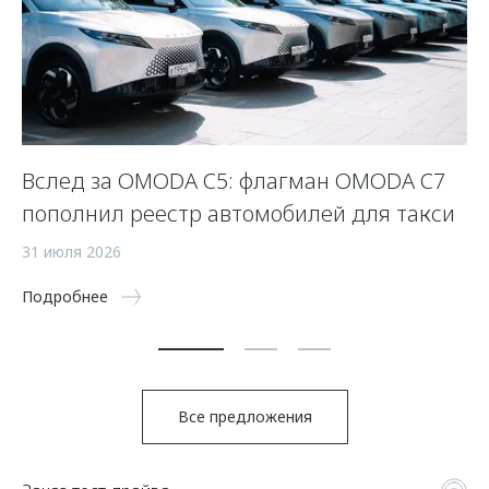
Вслед за OMODA C5: флагман OMODA C7
С
пополнил реестр автомобилей для такси
п
а
31 июля 2026
5 
Подробнее
По
Все предложения