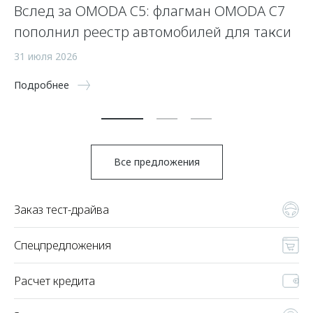
Вслед за OMODA C5: флагман OMODA C7
С
пополнил реестр автомобилей для такси
п
а
31 июля 2026
5 
Подробнее
По
Все предложения
Заказ тест-драйва
Спецпредложения
Расчет кредита