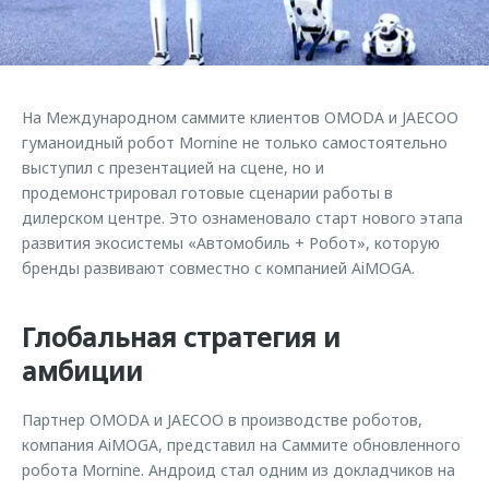
Страхование
Клиентская поддержка
Обратная связь
Кредитный калькулятор
O&J Автоклуб
Аксессуары
Клуб владельцев OMODA
На Международном саммите клиентов OMODA и JAECOO
Одежда и сувениры
Приложение O&J
гуманоидный робот Mornine не только самостоятельно
Оригинальные аксессуары
выступил с презентацией на сцене, но и
Аксессуары
продемонстрировал готовые сценарии работы в
Запчасти
дилерском центре. Это ознаменовало старт нового этапа
Одежда и сувениры
развития экосистемы «Автомобиль + Робот», которую
Трейд-ин
Оригинальные аксессуары
бренды развивают совместно с компанией AiMOGA.
Калькулятор трейд-ин
Запчасти
Глобальная стратегия и
амбиции
Партнер OMODA и JAECOO в производстве роботов,
компания AiMOGA, представил на Саммите обновленного
робота Mornine. Андроид стал одним из докладчиков на