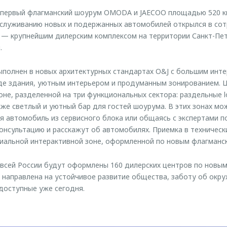
у первый флагманский шоурум OMODA и JAECOO площадью 520 к
служиванию новых и подержанных автомобилей открылся в сот
 — крупнейшим дилерским комплексом на территории Санкт-Пет
.
полнен в новых архитектурных стандартах O&J с большим инт
де здания, уютным интерьером и продуманным зонированием. 
оне, разделенной на три функциональных сектора: раздельные 
же светлый и уютный бар для гостей шоурума. В этих зонах м
я автомобиль из сервисного блока или общаясь с экспертами 
нсультацию и расскажут об автомобилях. Приемка в техническ
иальной интерактивной зоне, оформленной по новым флагманс
 всей России будут оформлены 160 дилерских центров по нов
 направлена на устойчивое развитие общества, заботу об окр
доступные уже сегодня.