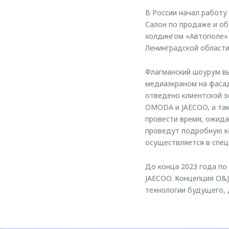
В России начал работ
Салон по продаже и об
холдингом «Автополе»
Ленинградской области
Флагманский шоурум вы
медиаэкраном на фаса
отведено клиентской з
OMODA и JAECOO, а так
провести время, ожида
проведут подробную ко
осуществляется в спец
До конца 2023 года по
JAECOO. Концепция O&J
технологии будущего, 