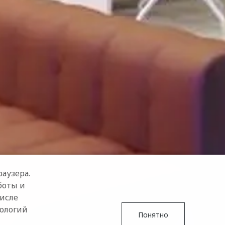
аузера.
боты и
числе
нологий
Понятно