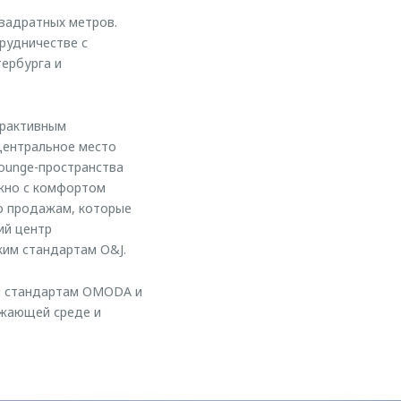
вадратных метров.
рудничестве с
ербурга и
ерактивным
Центральное место
lounge-пространства
ожно с комфортом
по продажам, которые
ий центр
ким стандартам O&J.
ым стандартам OMODA и
ужающей среде и