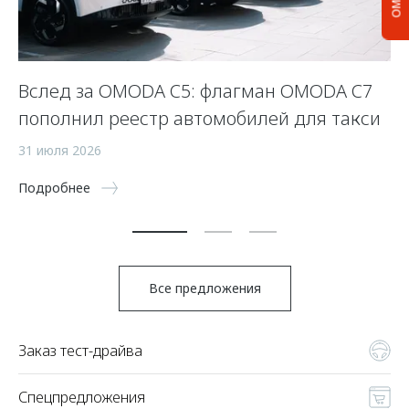
Вслед за OMODA C5: флагман OMODA C7
С
пополнил реестр автомобилей для такси
п
а
31 июля 2026
5 
Подробнее
По
Все предложения
Заказ тест-драйва
Спецпредложения