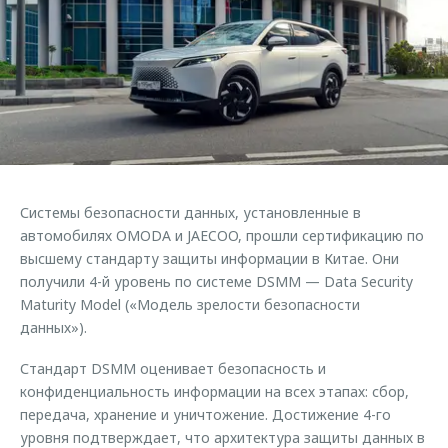
Страхование
Клиентская поддержка
Обратная связь
Кредитный калькулятор
O&J Автоклуб
Аксессуары
Клуб владельцев OMODA
Одежда и сувениры
Приложение O&J
Оригинальные аксессуары
Аксессуары
Запчасти
Одежда и сувениры
Системы безопасности данных, установленные в
Трейд-ин
Оригинальные аксессуары
автомобилях OMODA и JAECOO, прошли сертификацию по
высшему стандарту защиты информации в Китае. Они
Калькулятор трейд-ин
Запчасти
получили 4-й уровень по системе DSMM — Data Security
Maturity Model («Модель зрелости безопасности
данных»).
Стандарт DSMM оценивает безопасность и
конфиденциальность информации на всех этапах: сбор,
передача, хранение и уничтожение. Достижение 4-го
уровня подтверждает, что архитектура защиты данных в