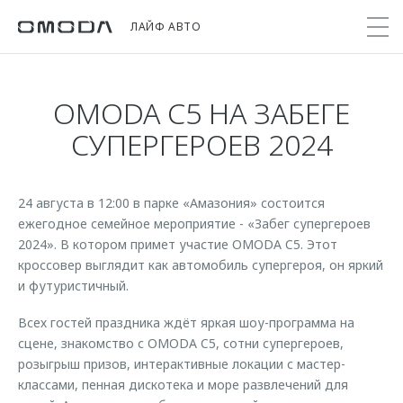
ЛАЙФ АВТО
OMODA C5 НА ЗАБЕГЕ
Покупателям
Мир OMODA
Владельцам
Модели
СУПЕРГЕРОЕВ 2024
C5
Выбор и покупка
Сервис
О бренде
от 2 299 000 ₽*
24 августа в 12:00 в парке «Амазония» состоится
Сравнить комплектации
Записаться на сервис
Новости
ежегодное семейное мероприятие - «Забег супергероев
Записаться на тест-драйв
Кузовной ремонт
2024». В котором примет участие OMODA C5. Этот
Онлайн-сервисы
C7
Cпецпредложения
кроссовер выглядит как автомобиль супергероя, он яркий
Поддержка
Приложение O&J
от 2 739 000 ₽*
и футуристичный.
Прайс-листы
Помощь на дороге
Клуб владельцев OMODA
OMODA Лизинг
Всех гостей праздника ждёт яркая шоу-программа на
Гарантия
Бренд JAECOO
сцене, знакомство с OMODA C5, сотни супергероев,
Кредит и страхование
Дополнительная техническая поддержка
розыгрыш призов, интерактивные локации с мастер-
классами, пенная дискотека и море развлечений для
Правовая информация
Кредитные программы
Руководства по эксплуатации