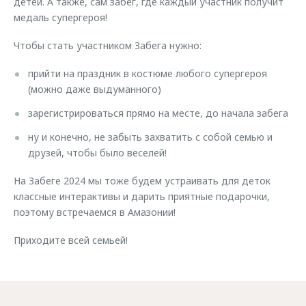
детей. А также, сам забег, где каждый участник получит
Страхование
Клиентская поддержка
медаль супергероя!
Обратная связь
Кредитный калькулятор
O&J Автоклуб
Чтобы стать участником Забега нужно:
Аксессуары
Клуб владельцев OMODA
прийти на праздник в костюме любого супергероя
Одежда и сувениры
Приложение O&J
(можно даже выдуманного)
Оригинальные аксессуары
зарегистрироваться прямо на месте, до начала забега
Аксессуары
Запчасти
Одежда и сувениры
ну и конечно, не забыть захватить с собой семью и
друзей, чтобы было веселей!
Трейд-ин
Оригинальные аксессуары
Калькулятор трейд-ин
Запчасти
На Забеге 2024 мы тоже будем устраивать для деток
классные интерактивы и дарить приятные подарочки,
поэтому встречаемся в Амазонии!
Приходите всей семьей!