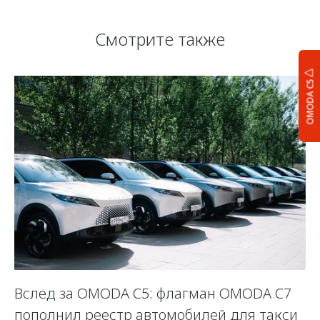
Смотрите также
OMODA C5
Вслед за OMODA C5: флагман OMODA C7
С
пополнил реестр автомобилей для такси
п