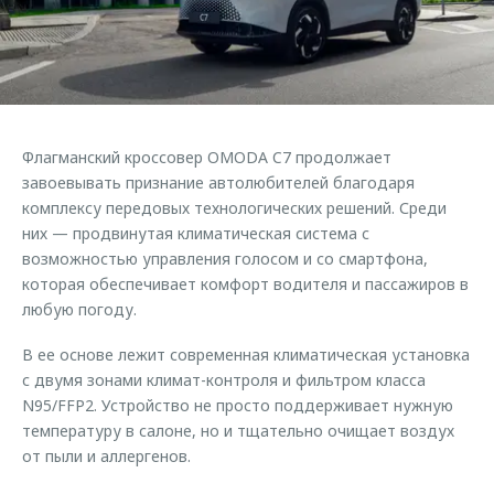
Страхование
Клиентская поддержка
Обратная связь
Кредитный калькулятор
O&J Автоклуб
Аксессуары
Клуб владельцев OMODA
Одежда и сувениры
Приложение O&J
Флагманский кроссовер OMODA C7 продолжает
Оригинальные аксессуары
завоевывать признание автолюбителей благодаря
Аксессуары
Запчасти
комплексу передовых технологических решений. Среди
Одежда и сувениры
них — продвинутая климатическая система с
Трейд-ин
Оригинальные аксессуары
возможностью управления голосом и со смартфона,
которая обеспечивает комфорт водителя и пассажиров в
Калькулятор трейд-ин
Запчасти
любую погоду.
В ее основе лежит современная климатическая установка
с двумя зонами климат-контроля и фильтром класса
N95/FFP2. Устройство не просто поддерживает нужную
температуру в салоне, но и тщательно очищает воздух
от пыли и аллергенов.