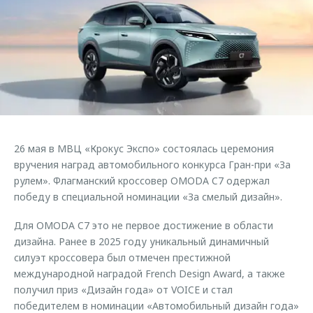
Страхование
Клиентская поддержка
Обратная связь
Кредитный калькулятор
O&J Автоклуб
Аксессуары
Клуб владельцев OMODA
Одежда и сувениры
Приложение O&J
Оригинальные аксессуары
Аксессуары
Запчасти
Одежда и сувениры
26 мая в МВЦ «Крокус Экспо» состоялась церемония
Трейд-ин
Оригинальные аксессуары
вручения наград автомобильного конкурса Гран-при «За
рулем». Флагманский кроссовер OMODA C7 одержал
Калькулятор трейд-ин
Запчасти
победу в специальной номинации «За смелый дизайн».
Для OMODA C7 это не первое достижение в области
дизайна. Ранее в 2025 году уникальный динамичный
силуэт кроссовера был отмечен престижной
международной наградой French Design Award, а также
получил приз «Дизайн года» от VOICE и стал
победителем в номинации «Автомобильный дизайн года»