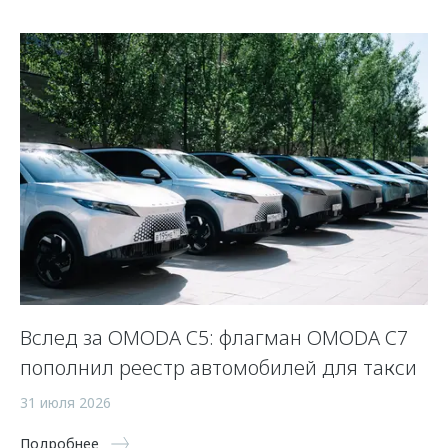
 и
Вслед за OMODA C5: флагман OMODA C7
С
пополнил реестр автомобилей для такси
п
а
31 июля 2026
5 
Подробнее