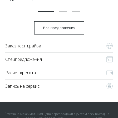
По
Все предложения
Заказ тест-драйва
Спецпредложения
Расчет кредита
Запись на сервис
¹ Указана максимальная цена перепродажи с учетом всех выгод на